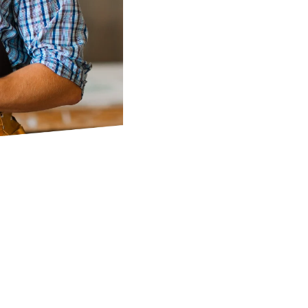
MGL
S’ADRE
LES SP
DU BÂT