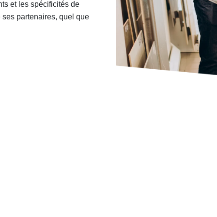
s et les spécificités de
es partenaires, quel que
Des partenaires forts et établis depuis près de 50 ans
avec les plus grands industriels du secteur